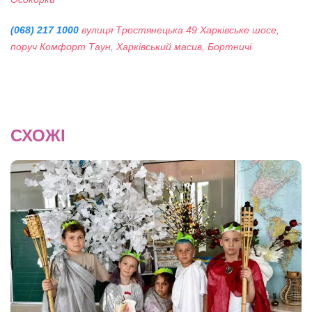
(068) 217 1000
вулиця Тростянецька 49 Харківське шосе,
поруч Комфорт Таун, Харківський масив, Бортничі
СХОЖІ