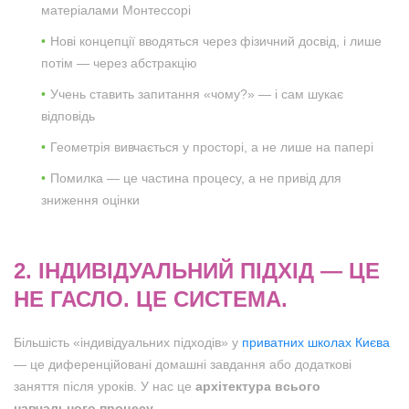
матеріалами Монтессорі
Нові концепції вводяться через фізичний досвід, і лише
потім — через абстракцію
Учень ставить запитання «чому?» — і сам шукає
відповідь
Геометрія вивчається у просторі, а не лише на папері
Помилка — це частина процесу, а не привід для
зниження оцінки
2. ІНДИВІДУАЛЬНИЙ ПІДХІД — ЦЕ
НЕ ГАСЛО. ЦЕ СИСТЕМА.
Більшість «індивідуальних підходів» у
приватних школах Києва
— це диференційовані домашні завдання або додаткові
заняття після уроків. У нас це
архітектура всього
навчального процесу
.