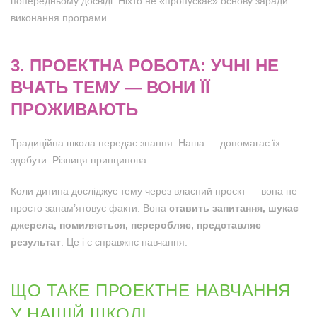
попередньому досвіді. Ніхто не «пропускає» основу заради
виконання програми.
3. ПРОЕКТНА РОБОТА: УЧНІ НЕ
ВЧАТЬ ТЕМУ — ВОНИ ЇЇ
ПРОЖИВАЮТЬ
Традиційна школа передає знання. Наша — допомагає їх
здобути. Різниця принципова.
Коли дитина досліджує тему через власний проєкт — вона не
просто запам’ятовує факти. Вона
ставить запитання, шукає
джерела, помиляється, переробляє, представляє
результат
. Це і є справжнє навчання.
ЩО ТАКЕ ПРОЕКТНЕ НАВЧАННЯ
У НАШІЙ ШКОЛІ