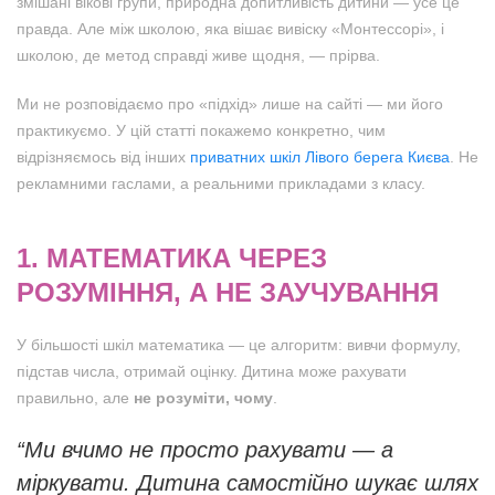
змішані вікові групи, природна допитливість дитини — усе це
правда. Але між школою, яка вішає вивіску «Монтессорі», і
школою, де метод справді живе щодня, — прірва.
Ми не розповідаємо про «підхід» лише на сайті — ми його
практикуємо. У цій статті покажемо конкретно, чим
відрізняємось від інших
приватних шкіл Лівого берега Києва
. Не
рекламними гаслами, а реальними прикладами з класу.
1. МАТЕМАТИКА ЧЕРЕЗ
РОЗУМІННЯ, А НЕ ЗАУЧУВАННЯ
У більшості шкіл математика — це алгоритм: вивчи формулу,
підстав числа, отримай оцінку. Дитина може рахувати
правильно, але
не розуміти, чому
.
“Ми вчимо не просто рахувати — а
міркувати. Дитина самостійно шукає шлях