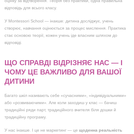
оцінку за відтворення. Теорія без практики, одна правильна
відповідь для всього класу.
У Montessori School — інакше: дитина досліджує, учень
створює, навчання оцінюється за процес мислення. Практика
стає основою теорії, кожен учень іде власним шляхом до
відповіді.
ЩО СПРАВДІ ВІДРІЗНЯЄ НАС — І
ЧОМУ ЦЕ ВАЖЛИВО ДЛЯ ВАШОЇ
ДИТИНИ
Багато шкіл називають себе «сучасними», «індивідуальними»
або «розвиваючими». Але коли заходиш у клас — бачиш
традиційні ряди парт, традиційного вчителя біля дошки й
традиційну програму.
У нас інакше. І це не маркетинг — це
щоденна реальність