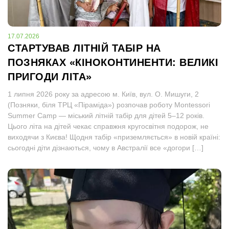
17.07.2026
СТАРТУВАВ ЛІТНІЙ ТАБІР НА
ПОЗНЯКАХ «КІНОКОНТИНЕНТИ: ВЕЛИКІ
ПРИГОДИ ЛІТА»
1 липня 2026 року за адресою м. Київ, вул. О. Мишуги, 2
(Позняки, біля ТРЦ «Піраміда») розпочав роботу Montessori
Summer Camp — міський літній табір для дітей 5–12 років.
Цього літа на дітей чекає справжня кругосвітня подорож, не
виходячи з Києва! Щодня табір «приземляється» в новій країні:
сьогодні діти дізнаються, чому в Австралії все «догори […]