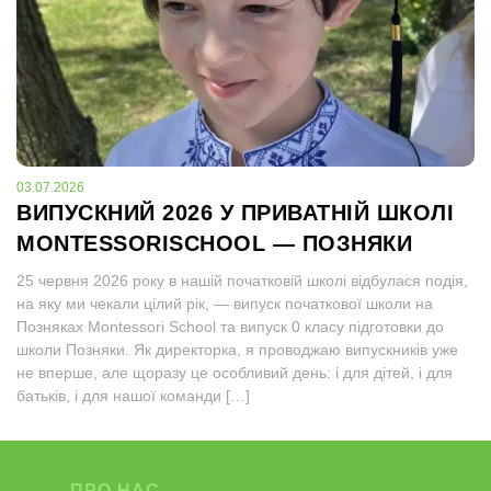
03.07.2026
ВИПУСКНИЙ 2026 У ПРИВАТНІЙ ШКОЛІ
MONTESSORISCHOOL — ПОЗНЯКИ
25 червня 2026 року в нашій початковій школі відбулася подія,
на яку ми чекали цілий рік, — випуск початкової школи на
Позняках Montessori School та випуск 0 класу підготовки до
школи Позняки. Як директорка, я проводжаю випускників уже
не вперше, але щоразу це особливий день: і для дітей, і для
батьків, і для нашої команди […]
ПРО НАС