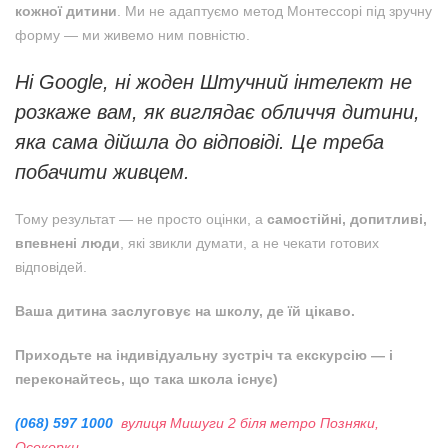
кожної дитини
. Ми не адаптуємо метод Монтессорі під зручну
форму — ми живемо ним повністю.
Ні Google, ні жоден Штучний інтелект не
розкаже вам, як виглядає обличчя дитини,
яка сама дійшла до відповіді. Це треба
побачити живцем.
Тому результат — не просто оцінки, а
самостійні, допитливі,
впевнені люди
, які звикли думати, а не чекати готових
відповідей.
Ваша дитина заслуговує на школу, де їй цікаво.
Приходьте на індивідуальну зустріч та екскурсію — і
переконайтесь, що така школа існує)
(068) 597 1000
вулиця Мишуги 2 біля метро Позняки,
Осокорки